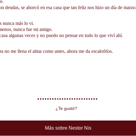
e. 
n deudas, se ahorcó en esa casa que tan feliz nos hizo un día de marzo
 Marcos nunca más lo vi. 
enos, nunca fue mi amigo.
casa algunas veces y no puedo no pensar en todo lo que viví ahí.
Pero ahora no me llena el alma como antes, ahora me da escalofríos.
¿Te gustó?
Más sobre Nestor Nis