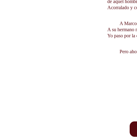
de aquel hombr
Acorralado y co
          A
A su hermano m
Yo paso por la 
          