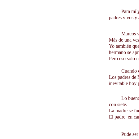
          Para mí y varios más del grupo tenía la vida perfecta. De los siete amigos era el único que tenía a ambos 
padres vivos y 
          
Más de una vez,
Yo también quer
hermano se apro
Pero eso solo 
          
Los padres de M
inevitable hoy 
          Lo bueno es que los agarró de grandes ese cambio. Supongo que será más fácil vivirlo con veinte que 
con siete. 
La madre se fue 
El padre, en c
          