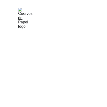
Este microrrelato trata de exp
principal confía en que su am
siempre de la mejor manera