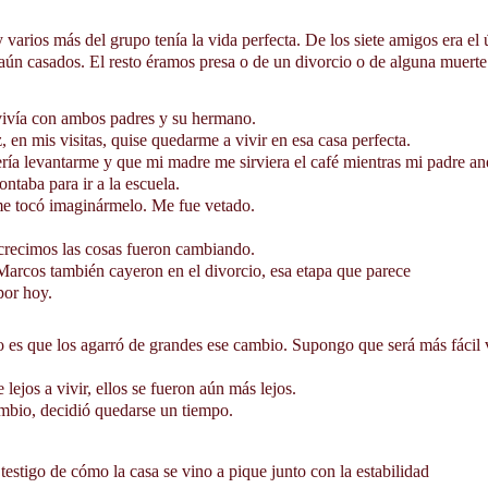
aún casados. El resto éramos presa o de un divorcio o de alguna muert
Marcos vivía con ambos padres y su hermano.
 en mis visitas, quise quedarme a vivir en esa casa perfecta.
ía levantarme y que mi madre me sirviera el café mientras mi padre and
ntaba para ir a la escuela. 
me tocó imaginármelo. Me fue vetado.
Cuando crecimos las cosas fueron cambiando. 
arcos también cayeron en el divorcio, esa etapa que parece 
por hoy. 
lejos a vivir, ellos se fueron aún más lejos. 
ambio, decidió quedarse un tiempo.
Pude ser testigo de cómo la casa se vino a pique junto con la estabilidad 