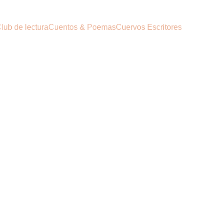
lub de lectura
Cuentos & Poemas
Cuervos Escritores
, podemos ver como el personaje
el tiempo pasa para todos y no
o, no era tal y como creía.